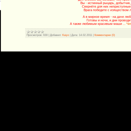
Вы - истинный рыцарь, добытчик,
Свернёте для них неприступные
Врага победите с изяществом л
А в мирное время - на даче лю
Готовы и ночи, и дни проводи
А также любимым красивым маши
...
Чи
Просмотров:
630
|
Добавил:
Kaiyo
|
Дата:
14.02.2011
|
Комментарии (0)