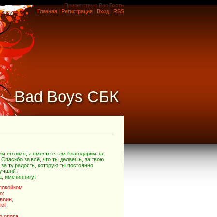
Приветствую Вас
Гость
Главная
|
Регистрация
|
Вход
|
RSS
Bad Boys СБК
м его имя, а вместе с тем благодарим за
! Спасибо за всё, что ты делаешь, за твою
за ту радость, которую ты постоянно
лучший!
, имениннику!
спокойном
о:
воин,
го!
о опора,