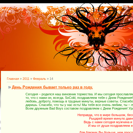
Главная
»
2011
»
Февраль
»
14
День Рождения бывает только раз в году.
Сегодня – родился наш виновник торжества. И мы сегодня прославляе
то, что с нами он, всегда. SoCold, поздравляем тебя с Днем Рождения
любовь, доброту, помощь в трудные минуты, верные советы. Спасибо 
даришь. Спасибо, что ты у нас есть! Мы тебя все очень любим, ты – 
Всем дружным Bad Boys составом поздравляем с Днем Рождения! Ура
Неправда, что в мире большом, бе
Рыцарей время минуло давн
Ведь с нами сегодня мужчина и 
И мы от души поздравляем е
Для близких Вы больше, чем прост