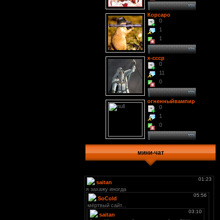
Корсаро
0
1
1
x-cccp
0
11
0
огненныйвампир
0
1
0
мини-чат