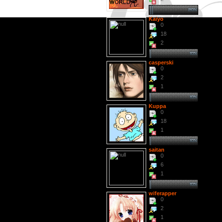
Kaiyo
0
18
2
casperski
0
2
1
Kuppa
0
18
1
saitan
0
6
1
wiferapper
0
2
1