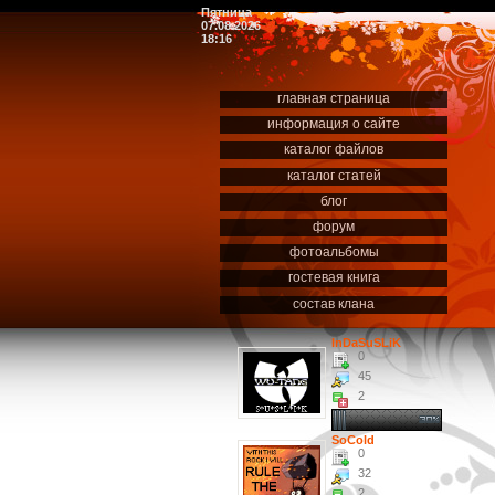
Пятница
07.08.2026
18:16
главная страница
информация о сайте
каталог файлов
каталог статей
блог
форум
фотоальбомы
гостевая книга
состав клана
InDaSuSLiK
0
45
2
SoCold
0
32
2